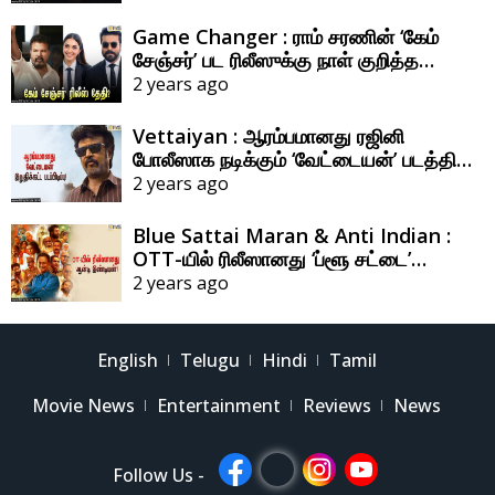
Game Changer : ராம் சரணின் ‘கேம்
சேஞ்சர்’ பட ரிலீஸுக்கு நாள் குறித்த
இயக்குநர் ஷங்கர்!
2 years ago
Vettaiyan : ஆரம்பமானது ரஜினி
போலீஸாக நடிக்கும் ‘வேட்டையன்’ படத்தின்
ஃபைனல் ஷெட்யூல் ஷூட்டிங்!
2 years ago
Blue Sattai Maran & Anti Indian :
OTT-யில் ரிலீஸானது ‘ப்ளூ சட்டை’
மாறனின் ‘ஆன்டி இண்டியன்’!
2 years ago
English
Telugu
Hindi
Tamil
Movie News
Entertainment
Reviews
News
Follow Us -