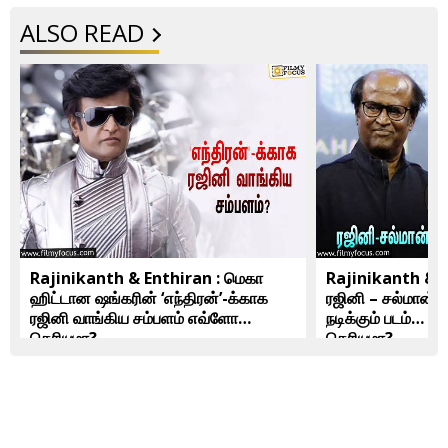
ALSO READ
Rajinikanth & Enthiran : மெகா
Rajinikanth & 
ஹிட்டான ஷங்கரின் ‘எந்திரன்’-க்காக
ரஜினி – சல்மான்
ரஜினி வாங்கிய சம்பளம் எவ்ளோ
நடிக்கும் படம்… இ
தெரியுமா?
தெரியுமா?