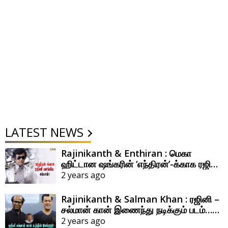
LATEST NEWS
Rajinikanth & Enthiran : மெகா
ஹிட்டான ஷங்கரின் ‘எந்திரன்’-க்காக ரஜினி
வாங்கிய சம்பளம் எவ்ளோ தெரியுமா?
2 years ago
Rajinikanth & Salman Khan : ரஜினி –
சல்மான் கான் இணைந்து நடிக்கும் படம்…
இதன் இயக்குநர் யார் தெரியுமா?
2 years ago