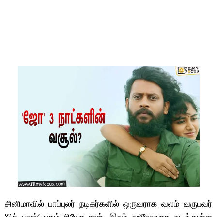
சினிமாவில் பாப்புலர் நடிகர்களில் ஒருவராக வலம் வருபவர்
‘பிக் பாஸ்’ புகழ் ரியோ ராஜ். இவர் ஹீரோவாக நடித்துள்ள