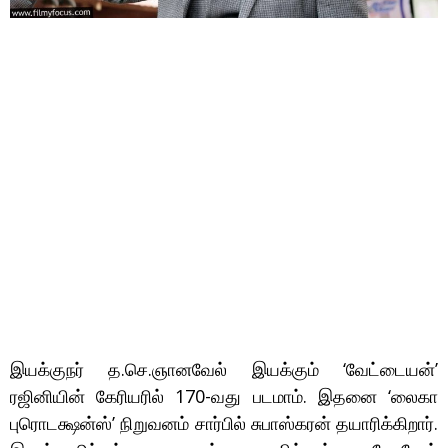
இயக்குநர் த.செ.ஞானவேல் இயக்கும் ‘வேட்டையன்’
ரஜினியின் கேரியரில் 170-வது படமாம். இதனை ‘லைகா
புரொடக்ஷன்ஸ்’ நிறுவனம் சார்பில் சுபாஸ்கரன் தயாரிக்கிறார்.