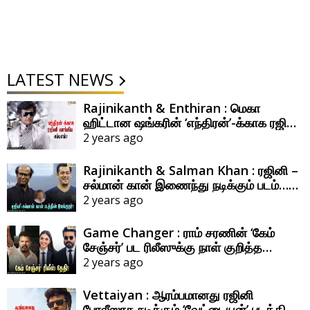
LATEST NEWS
Rajinikanth & Enthiran : மெகா
ஹிட்டான ஷங்கரின் ‘எந்திரன்’-க்காக ரஜினி
வாங்கிய சம்பளம் எவ்ளோ தெரியுமா?
2 years ago
Rajinikanth & Salman Khan : ரஜினி –
சல்மான் கான் இணைந்து நடிக்கும் படம்…
இதன் இயக்குநர் யார் தெரியுமா?
2 years ago
Game Changer : ராம் சரணின் ‘கேம்
சேஞ்சர்’ பட ரிலீஸுக்கு நாள் குறித்த
இயக்குநர் ஷங்கர்!
2 years ago
Vettaiyan : ஆரம்பமானது ரஜினி
போலீஸாக நடிக்கும் ‘வேட்டையன்’ படத்தின்