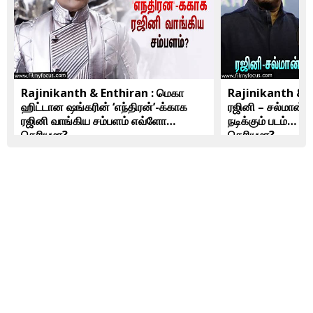
Rajinikanth & Enthiran : மெகா
Rajinikanth & 
ஹிட்டான ஷங்கரின் ‘எந்திரன்’-க்காக
ரஜினி – சல்மான்
ரஜினி வாங்கிய சம்பளம் எவ்ளோ
நடிக்கும் படம்… இ
தெரியுமா?
தெரியுமா?