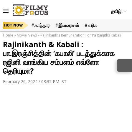
தமிழ்
#காந்தார
#இளவரசன்
#வரிசு
HOT NOW
Home
»
Movie News
»
Rajinikanths Remuneration For Pa Ranjiths Kabali
Rajinikanth & Kabali :
பா.இரஞ்சித்தின் ‘கபாலி’ படத்துக்காக
ரஜினி வாங்கிய சம்பளம் எவ்ளோ
தெரியுமா?
February 26, 2024 / 03:35 PM IST