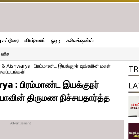
பு கட்டுரை
விமர்சனம்
ஓடிடி
கலெக்‌ஷன்ஸ்
வரிசு
& Aishwarya : பிரம்மாண்ட இயக்குநர் ஷங்கரின் மகள்
TR
கைப்படங்கள்!
 : பிரம்மாண்ட இயக்குநர்
LA
யாவின் திருமண நிச்சயதார்த்த