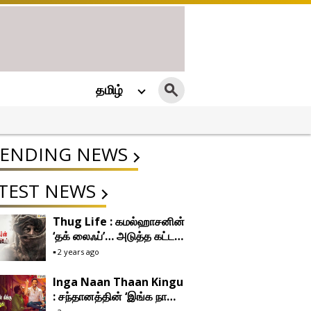
தமிழ்
ENDING NEWS
TEST NEWS
Thug Life : கமல்ஹாசனின்
‘தக் லைஃப்’… அடுத்த கட்ட
படப்பிடிப்புக்கு நாள் குறித்த
2 years ago
மணிரத்னம்!
Inga Naan Thaan Kingu
: சந்தானத்தின் ‘இங்க நான்
தான் கிங்கு’ ஃபர்ஸ்ட் லுக்கை