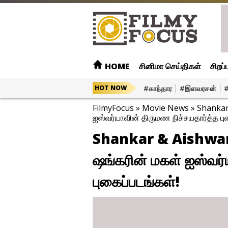
HOME
சினிமா செய்திகள்
சிறப்
#காந்தார
#இளவரசன்
#
HOT NOW
FilmyFocus
»
Movie News
»
Shankar 
ஐஸ்வர்யாவின் திருமண நிச்சயதார்த்த பு
Shankar & Aishwarya
ஷங்கரின் மகள் ஐஸ்வர்
புகைப்படங்கள்!