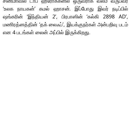
சினிமாவில் டாப் ஹீரோக்களில் ஒருவராக வலம் வருபவர்
‘உலக நாயகன்’ கமல் ஹாசன். இப்போது இவர் நடிப்பில்
ஷங்கரின் ‘இந்தியன் 2’, பிரபாஸின் ‘கல்கி 2898 AD’,
மணிரத்னத்தின் ‘தக் லைஃப்’, இயக்குநர்கள் அன்பறிவு படம்
என 4 படங்கள் லைன் அப்பில் இருக்கிறது.