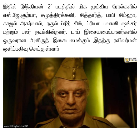
இதில் ‘இந்தியன் 2’ படத்தில் மிக முக்கிய ரோல்களில்
எஸ்.ஜே.சூர்யா, சமுத்திரக்கனி, சித்தார்த், பாபி சிம்ஹா,
காஜல் அகர்வால், ரகுல் ப்ரீத் சிங், ப்ரியா பவானி ஷங்கர்
மற்றும் பலர் நடிக்கின்றனர். டாப் இசையமைப்பாளர்களில்
ஒருவரான அனிருத் இசையமைக்கும் இதற்கு ரவிவர்மன்
ஒளிப்பதிவு செய்துள்ளார்.