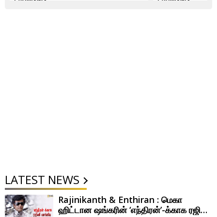
தெரியுமா?
தெரியுமா?
LATEST NEWS
Rajinikanth & Enthiran : மெகா
ஹிட்டான ஷங்கரின் ‘எந்திரன்’-க்காக ரஜினி