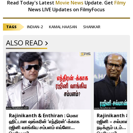
Read Today's Latest
Movie News
Update. Get
Filmy
News LIVE Updates on FilmyFocus
INDIAN-2
KAMAL HAASAN
SHANKAR
TAGS
ALSO READ
Rajinikanth & Enthiran : மெகா
Rajinikanth & 
ஹிட்டான ஷங்கரின் ‘எந்திரன்’-க்காக
ரஜினி – சல்மான்
ரஜினி வாங்கிய சம்பளம் எவ்ளோ
நடிக்கும் படம்… இ