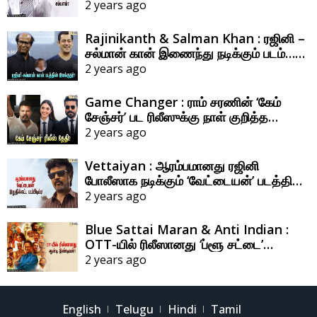
வாங்கிய சம்பளம் எவ்ளோ தெரியுமா?
2 years ago
Rajinikanth & Salman Khan : ரஜினி –
சல்மான் கான் இணைந்து நடிக்கும் படம்…
இதன் இயக்குநர் யார் தெரியுமா?
2 years ago
Game Changer : ராம் சரணின் ‘கேம்
சேஞ்சர்’ பட ரிலீஸுக்கு நாள் குறித்த
இயக்குநர் ஷங்கர்!
2 years ago
Vettaiyan : ஆரம்பமானது ரஜினி
போலீஸாக நடிக்கும் ‘வேட்டையன்’ படத்தின்
ஃபைனல் ஷெட்யூல் ஷூட்டிங்!
2 years ago
Blue Sattai Maran & Anti Indian :
OTT-யில் ரிலீஸானது ‘ப்ளூ சட்டை’
மாறனின் ‘ஆன்டி இண்டியன்’!
2 years ago
English
Telugu
Hindi
Tamil