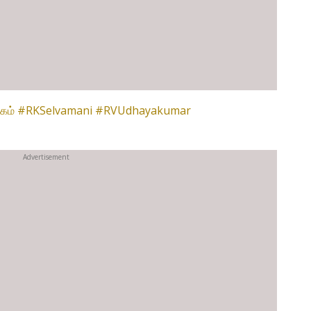
கம்
#RKSelvamani
#RVUdhayakumar