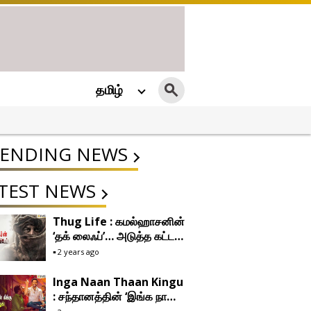
தமிழ்
ENDING NEWS
TEST NEWS
Thug Life : கமல்ஹாசனின்
‘தக் லைஃப்’… அடுத்த கட்ட
படப்பிடிப்புக்கு நாள் குறித்த
2 years ago
மணிரத்னம்!
Inga Naan Thaan Kingu
: சந்தானத்தின் ‘இங்க நான்
தான் கிங்கு’ ஃபர்ஸ்ட் லுக்கை