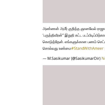
அண்ணன் அமீர் குறித்த ஞானவேல் ராஜா
'பருத்திவீரன்” இறுதி கட்ட படப்பிடிப
கொடுத்தேன். எங்களுக்கான பணம் செட்டில
சொல்வது உண்மை
#StandWithAmeer
— M.Sasikumar (@SasikumarDir)
N