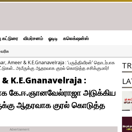
பு கட்டுரை
விமர்சனம்
ஓடிடி
கலெக்‌ஷன்ஸ்
வரிசு
r, Ameer & K.E.Gnanavelraja : ‘பருத்திவீரன்’ தொடர்பாக
TR
்டுகள்.. அமீருக்கு ஆதரவாக குரல் கொடுத்த சசிக்குமார்!
& K.E.Gnanavelraja :
LA
்பாக கே.ஈ.ஞானவேல்ராஜா அடுக்கிய
மீருக்கு ஆதரவாக குரல் கொடுத்த