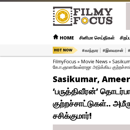
HOME
சினிமா செய்திகள்
சிறப்
#காந்தார
#இளவரசன்
#
HOT NOW
FilmyFocus
»
Movie News
»
Sasikuma
கே.ஈ.ஞானவேல்ராஜா அடுக்கிய குற்றச்சாட
Sasikumar, Ameer 
‘பருத்திவீரன்’ தொடர
குற்றச்சாட்டுகள்.. அ
சசிக்குமார்!